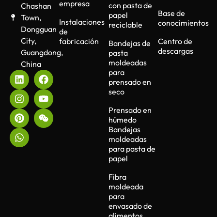
empresa
con pasta de
Chashan
Base de
papel
Town,
Instalaciones
conocimientos
reciclable
Dongguan
de
City,
fabricación
Centro de
Bandejas de
descargas
Guangdong,
pasta
moldeadas
China
para
prensado en
seco
Prensado en
húmedo
Bandejas
moldeadas
para pasta de
papel
Fibra
moldeada
para
envasado de
alimentos