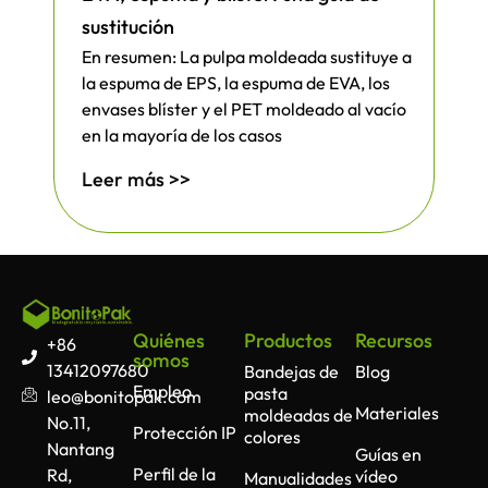
sustitución
En resumen: La pulpa moldeada sustituye a
la espuma de EPS, la espuma de EVA, los
envases blíster y el PET moldeado al vacío
en la mayoría de los casos
Leer más >>
Quiénes
Productos
Recursos
+86
somos
13412097680
Bandejas de
Blog
Empleo
pasta
leo@bonitopak.com
Materiales
moldeadas de
No.11,
Protección IP
colores
Nantang
Guías en
Perfil de la
Rd,
vídeo
Manualidades