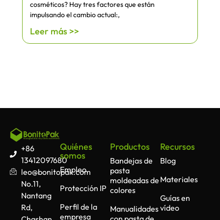
cosméticos? Hay tres factores que están
impulsando el cambio actual:,
Leer más >>
Quiénes
Productos
Recursos
+86
somos
13412097680
Bandejas de
Blog
Empleo
pasta
leo@bonitopak.com
Materiales
moldeadas de
No.11,
Protección IP
colores
Nantang
Guías en
Perfil de la
Rd,
vídeo
Manualidades
empresa
con pasta de
Chashan