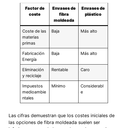
Factor de
Envases de
Envases de
coste
fibra
plástico
moldeada
Coste de las
Baja
Más alto
materias
primas
Fabricación
Baja
Más alto
Energía
Eliminación
Rentable
Caro
y reciclaje
Impuestos
Mínimo
Considerabl
medioambie
e
ntales
Las cifras demuestran que los costes iniciales de
las opciones de fibra moldeada suelen ser