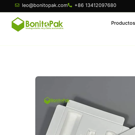
leo@bonitopak.com
+86 13412097680
Producto