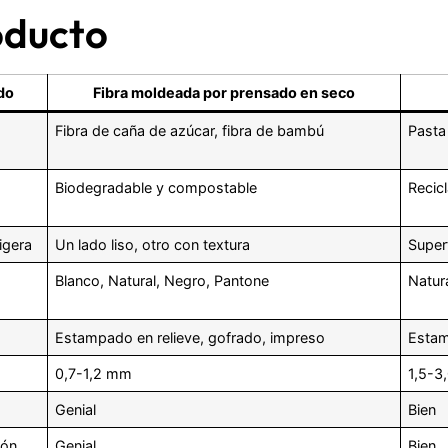
oducto
do
Fibra moldeada por prensado en seco
Fibra de caña de azúcar, fibra de bambú
Pasta
Biodegradable y compostable
Recic
ligera
Un lado liso, otro con textura
Super
Blanco, Natural, Negro, Pantone
Natur
Estampado en relieve, gofrado, impreso
Estam
0,7-1,2 mm
1,5-3
Genial
Bien
ión
Genial
Bien