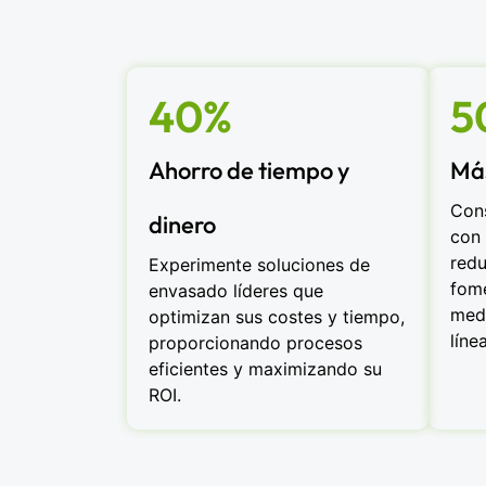
40%
5
Ahorro de tiempo y
Más
Cons
dinero
con 
redu
Experimente soluciones de
fome
envasado líderes que
medi
optimizan sus costes y tiempo,
líne
proporcionando procesos
eficientes y maximizando su
ROI.