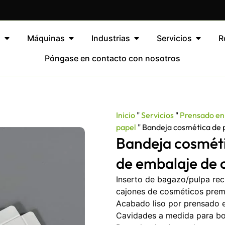
s
Máquinas
Industrias
Servicios
R
Póngase en contacto con nosotros
Inicio
"
Servicios
"
Prensado en
papel
"
Bandeja cosmética de p
Bandeja cosméti
de embalaje de 
Inserto de bagazo/pulpa re
cajones de cosméticos prem
Acabado liso por prensado e
Cavidades a medida para bot