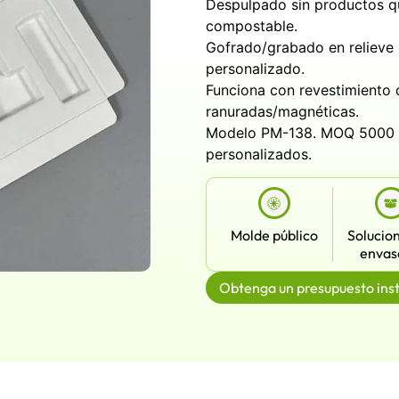
Despulpado sin productos quí
compostable.
Gofrado/grabado en relieve 
personalizado.
Funciona con revestimiento 
ranuradas/magnéticas.
Modelo PM-138. MOQ 5000 p
personalizados.
Molde público
Solucio
envas
Obtenga un presupuesto ins