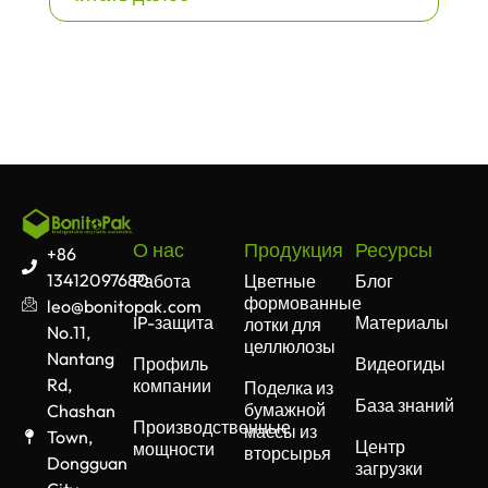
О нас
Продукция
Ресурсы
+86
13412097680
Работа
Цветные
Блог
формованные
leo@bonitopak.com
IP-защита
Материалы
лотки для
No.11,
целлюлозы
Nantang
Профиль
Видеогиды
Rd,
компании
Поделка из
База знаний
бумажной
Chashan
Производственные
массы из
Town,
Центр
мощности
вторсырья
Dongguan
загрузки