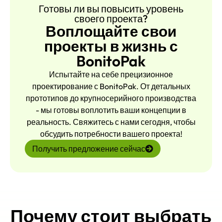
bands?
Готовы ли вы повысить уровень
A: Standard sets ship masks
своего проекта?
only. We can pre‑punch holes or
Воплощайте свои
include elastic/ties on request—
проекты в жизнь с
just specify in your order.
BonitoPak
Испытайте на себе прецизионное
Q4: Are the masks
проектирование с BonitoPak. От детальных
biodegradable or recyclable?
прототипов до крупносерийного производства
A: They’re fiber‑based and
- мы готовы воплотить ваши концепции в
biodegradable. Clean masks
реальность. Свяжитесь с нами сегодня, чтобы
may be recyclable; heavy
обсудить потребности вашего проекта!
paint/glitter can affect
Получить предложение сейчас
acceptance—check local rules.
Вопрос 5: Каков
минимальный объем заказа
Почему стоит выбрать
(MOQ) и можно ли получить