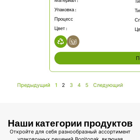
Материал :
Ти
Упаковка :
Ти
Процесс
Сп
Цвет :
Цв
П
Предыдущий
1
2
3
4
5
Следующий
Наши категории продуктов
Откройте для себя разнообразный ассортимент
упаковочных решений Bonitopak, включая