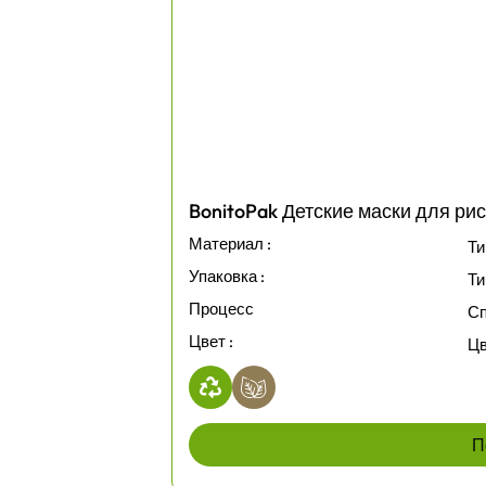
BonitoPak Детские маски для ри
Материал :
Ти
Упаковка :
Ти
Процесс
Сп
Цвет :
Цв
П