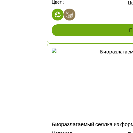
Цвет :
Цв
П
Биоразлагаемый сеялка из фо