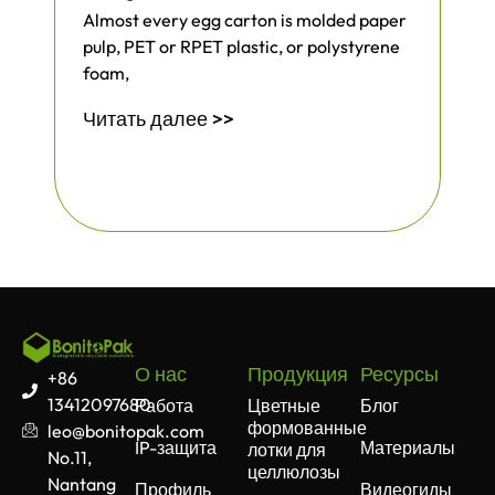
Almost every egg carton is molded paper
pulp, PET or RPET plastic, or polystyrene
foam,
Читать далее >>
О нас
Продукция
Ресурсы
+86
13412097680
Работа
Цветные
Блог
формованные
leo@bonitopak.com
IP-защита
Материалы
лотки для
No.11,
целлюлозы
Nantang
Профиль
Видеогиды