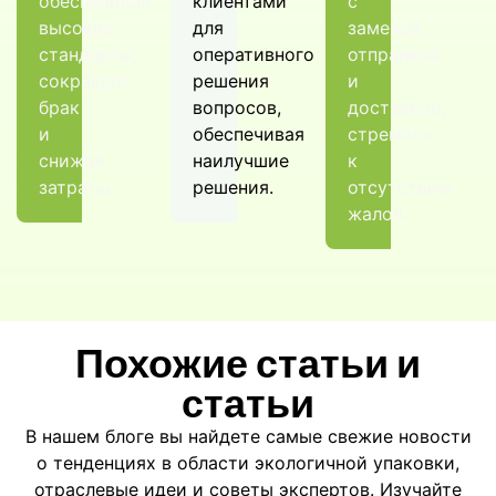
обеспечивая
клиентами
с
высокие
для
заменой,
стандарты,
оперативного
отправкой
сокращая
решения
и
брак
вопросов,
доставкой,
и
обеспечивая
стремясь
снижая
наилучшие
к
затраты.
решения.
отсутствию
жалоб.
Похожие статьи и
статьи
В нашем блоге вы найдете самые свежие новости
о тенденциях в области экологичной упаковки,
отраслевые идеи и советы экспертов. Изучайте