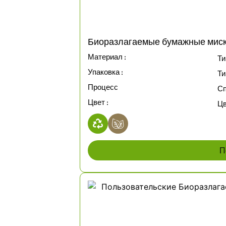
Биоразлагаемые бумажные миски
Материал :
Ти
Упаковка :
Ти
Процесс
Сп
Цвет :
Цв
П