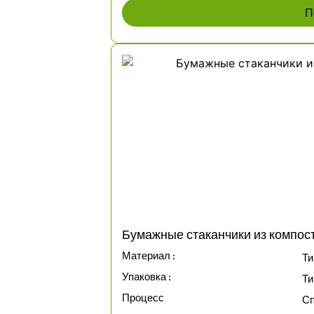
П
Бумажные стаканчики из компост
Материал :
Ти
Упаковка :
Ти
Процесс
Сп