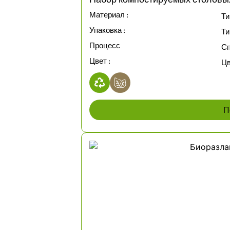
Материал :
Ти
Упаковка :
Ти
Процесс
Сп
Цвет :
Цв
П