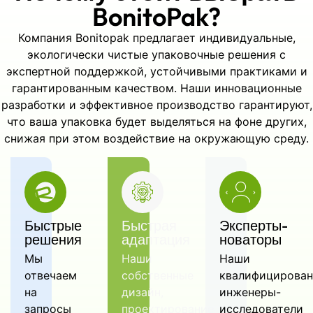
BonitoPak?
образцы?
A: MOQ is 5,000 pcs. Samples
Компания Bonitopak предлагает индивидуальные,
are available; lead time depends
экологически чистые упаковочные решения с
on customization and quantity.
экспертной поддержкой, устойчивыми практиками и
Request a fast quote for
гарантированным качеством. Наши инновационные
timelines and pricing.
разработки и эффективное производство гарантируют,
что ваша упаковка будет выделяться на фоне других,
снижая при этом воздействие на окружающую среду.
Быстрые
Быстрая
Эксперты-
решения
адаптация
новаторы
Мы
Наши
Наши
отвечаем
собственные
квалифицирова
на
дизайн,
инженеры-
запросы
проектирование
исследователи