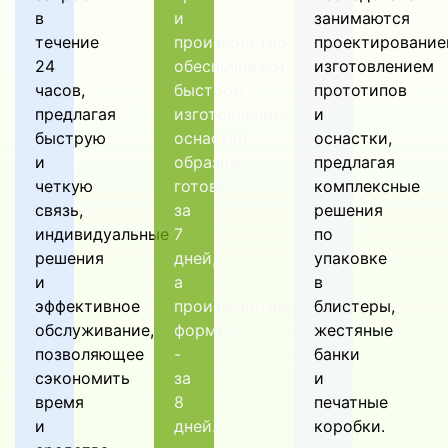
в
и
занимаются
течение
производство
проектирование
24
обеспечивают
изготовлением
часов,
быстрое
прототипов
предлагая
изготовление
и
быструю
оснастки:
оснастки,
и
образцы
предлагая
четкую
готовы
комплексные
связь,
за
решения
индивидуальные
7
по
решения
дней,
упаковке
и
а
в
эффективное
производственные
блистеры,
обслуживание,
формы
жестяные
позволяющее
-
банки
сэкономить
за
и
время
8
печатные
и
дней.
коробки.