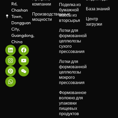
Rd,
компании
Поделка из
База знаний
бумажной
Chashan
Производственные
массы из
Town,
Центр
мощности
вторсырья
Dongguan
загрузки
City,
Лотки для
Guangdong,
формованной
целлюлозы
China
сухого
прессования
Лотки для
формованной
целлюлозы
мокрого
прессования
Формованное
волокно для
упаковки
пищевых
продуктов