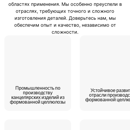
областях применения. Мы особенно преуспели в
pre‑punch tie holes, include
отраслях, требующих точного и сложного
elastic bands, or adjust eye
изготовления деталей. Доверьтесь нам, мы
openings to your specs. For
обеспечим опыт и качество, независимо от
branding that feels refined, opt
сложности.
for embossed or debossed
logos and custom colors—
clean, tactile, and camera‑ready
without inks or laminates.
We’ve optimized the workflow,
too. Masks nest tightly to lower
Промышленность по
pallet height and storage
Устойчивое разви
производству
отрасли производ
footprint, and we offer bulk or
канцелярских изделий из
формованной целл
формованной целлюлозы
kit packaging to match your
distribution plan. End‑of‑life is
straightforward: the masks are
fiber‑based and biodegradable,