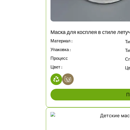
Маска для косплея в стиле лет
Материал :
Ти
Упаковка :
Ти
Процесс
Сп
Цвет :
Цв
П