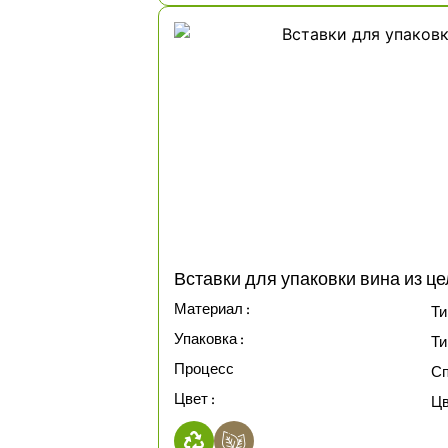
Вставки для упаковки вина из ц
Материал :
Ти
Упаковка :
Ти
Процесс
Сп
Цвет :
Цв