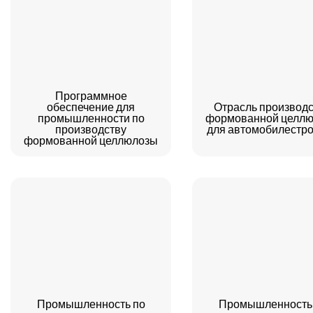
and may be recyclable where
paper packaging is accepted
(heavy paint, glitter, or
adhesives can limit recycling—
follow local guidance). For best
results, allow paint to dry fully
Программное
before wearing and supervise
обеспечение для
Отрасль производ
промышленности по
формованной целл
children during decoration and
производству
для автомобилестр
use. With OEM/ODM support
формованной целлюлозы
and an MOQ of 5,000 pieces,
you can prototype quickly and
scale confidently—delivering a
cosplay mask that’s eco‑smart,
budget‑friendly, and ready for
the spotlight.
Вопросы и ответы:
Промышленность по
Промышленность
Q1: What paints and markers