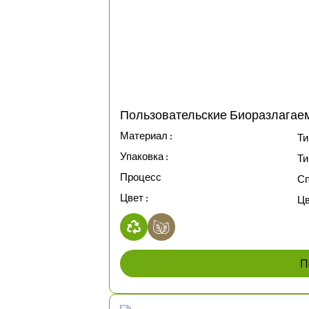
Пользовательские Биоразлагае
Материал :
Ти
Упаковка :
Ти
Процесс
Сп
Цвет :
Цв
П