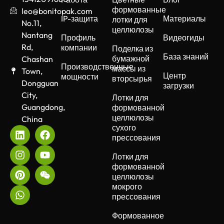
формованные
leo@bonitopak.com
IP-защита
Материалы
лотки для
No.11,
целлюлозы
Nantang
Профиль
Видеогиды
Rd,
компании
Поделка из
База знаний
бумажной
Chashan
Производственные
массы из
Town,
Центр
мощности
вторсырья
Dongguan
загрузки
City,
Лотки для
Guangdong,
формованной
целлюлозы
China
сухого
прессования
Лотки для
формованной
целлюлозы
мокрого
прессования
Формованное