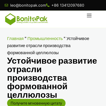
leo@bonitopak.com
+86 13412097680
Главная
"
Промышленность
"
Устойчивое
развитие отрасли производства
формованной целлюлозы
Устойчивое развитие
отрасли
производства
формованной
целлюлозы
Получите мгновенную цитату