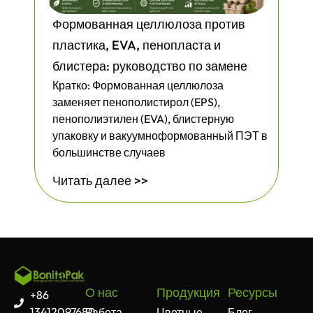
Формованная целлюлоза против
пластика, EVA, пенопласта и
блистера: руководство по замене
Кратко: Формованная целлюлоза
заменяет пенополистирол (EPS),
пенополиэтилен (EVA), блистерную
упаковку и вакуумноформованный ПЭТ в
большинстве случаев
Читать далее >>
О нас
Продукция
Ресурсы
+86
13412097680
Работа
Цветные
Блог