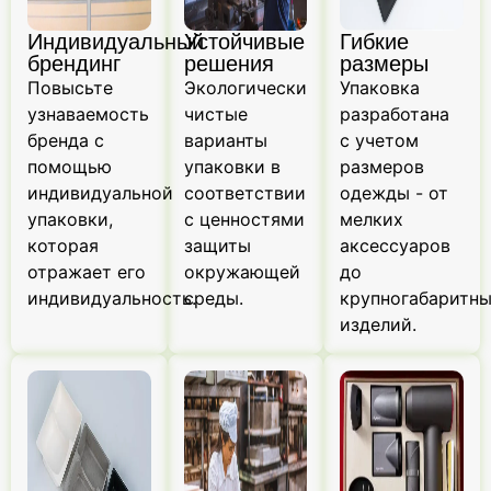
Индивидуальный
Устойчивые
Гибкие
брендинг
решения
размеры
Повысьте
Экологически
Упаковка
узнаваемость
чистые
разработана
бренда с
варианты
с учетом
помощью
упаковки в
размеров
индивидуальной
соответствии
одежды - от
упаковки,
с ценностями
мелких
которая
защиты
аксессуаров
отражает его
окружающей
до
индивидуальность.
среды.
крупногабаритн
изделий.