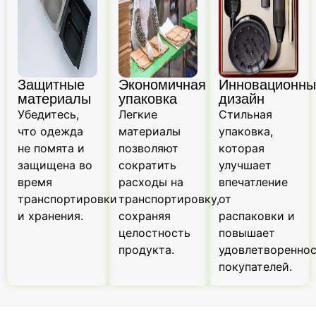
Защитные
Экономичная
Инновационны
материалы
упаковка
дизайн
Убедитесь,
Легкие
Стильная
что одежда
материалы
упаковка,
не помята и
позволяют
которая
защищена во
сократить
улучшает
время
расходы на
впечатление
транспортировки
транспортировку,
от
и хранения.
сохраняя
распаковки и
целостность
повышает
продукта.
удовлетворенно
покупателей.