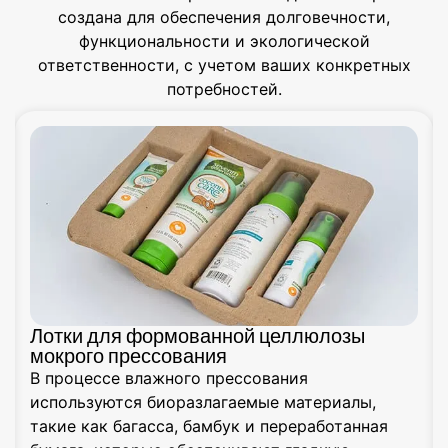
создана для обеспечения долговечности,
функциональности и экологической
ответственности, с учетом ваших конкретных
потребностей.
юлозы
Поделка из бумажной массы из вт
Изделия из формованной целлюлозы з
пластик и пенопласт, предлагая вариан
ериалы,
подлежащие переработке и биологиче
ботанная
разложению. Возможны нестандартные