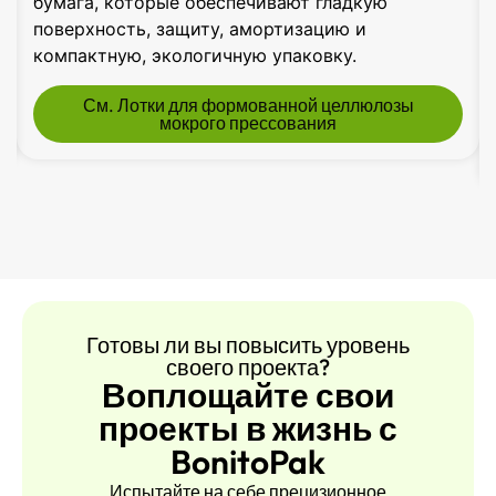
дкую
цвета и экологически чистые поверхно
 и
предлагаем доступную и экологичную
.
упаковку, создавая прототипы и изгота
их на собственном производстве.
ллюлозы
Смотрите поделку из бумажной мас
пригодной для вторичной перерабо
Готовы ли вы повысить уровень
своего проекта?
Воплощайте свои
проекты в жизнь с
BonitoPak
Испытайте на себе прецизионное