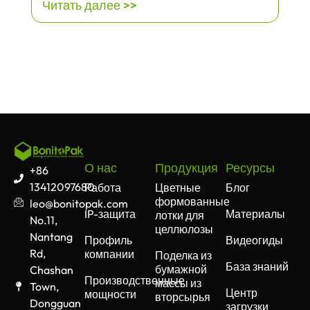
Читать далее >>
О нас
Продукция
Ресурсы
+86
13412097680
Работа
Цветные
Блог
формованные
leo@bonitopak.com
IP-защита
Материалы
лотки для
No.11,
целлюлозы
Nantang
Профиль
Видеогиды
Rd,
компании
Поделка из
База знаний
бумажной
Chashan
Производственные
массы из
Town,
Центр
мощности
вторсырья
Dongguan
загрузки