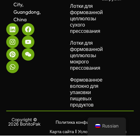
City,
Лотки для
Guangdong,
формованной
целлюлозы
China
сухого
прессования
Лотки для
формованной
целлюлозы
мокрого
прессования
Формованное
волокно для
упаковки
пищевых
продуктов
Copyright ©
Политика конфиденциальности
2026 BonitoPak
Russian
Карта сайта
Условия использования