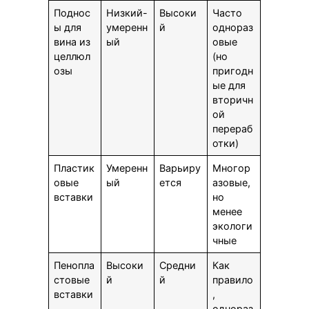
Поднос
Низкий-
Высоки
Часто
ы для
умеренн
й
однораз
вина из
ый
овые
целлюл
(но
озы
пригодн
ые для
вторичн
ой
перераб
отки)
Пластик
Умеренн
Варьиру
Многор
овые
ый
ется
азовые,
вставки
но
менее
экологи
чные
Пенопла
Высоки
Средни
Как
стовые
й
й
правило
вставки
,
однораз