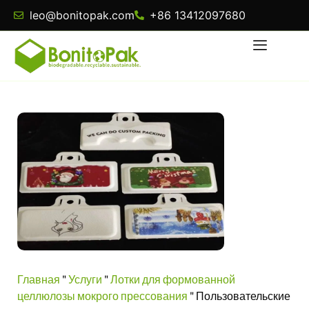
leo@bonitopak.com
+86 13412097680
Главная
"
Услуги
"
Лотки для формованной
целлюлозы мокрого прессования
"
Пользовательские