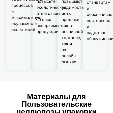
повысьте
повышают
стандартам
процессов
экологическую
видимость
и
и
ответственность
и
обеспечивае
максимальную
за весь
продажи
постоянное
окупаемость
ассортимент
как в
и
инвестиций.
продукции.
розничной
надежное
торговле,
обслуживани
так и
на
онлайн-
рынках.
Материалы для
Пользовательские
целлюлозы упаковки