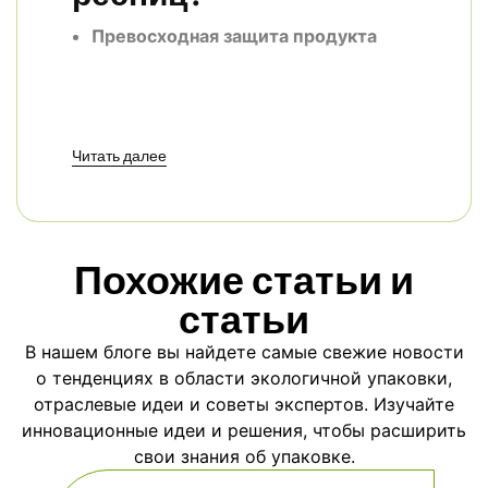
Превосходная защита продукта
Ресницы хрупкие, и упаковка должна
предохранять их от изгиба, сминания
Читать далее
или спутывания.
Пользовательские
целлюлозы упаковки внутренние
лотки для ресниц красоты
разработаны с точностью до мелочей,
Похожие статьи и
чтобы надежно удерживать каждый
набор ресниц на месте, гарантируя,
статьи
что они всегда будут в первозданном
В нашем блоге вы найдете самые свежие новости
виде.
о тенденциях в области экологичной упаковки,
отраслевые идеи и советы экспертов. Изучайте
инновационные идеи и решения, чтобы расширить
Эстетическая презентация
свои знания об упаковке.