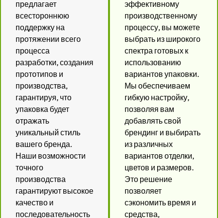
предлагает
эффективному
всестороннюю
производственному
поддержку на
процессу, вы можете
протяжении всего
выбрать из широкого
процесса
спектра готовых к
разработки, создания
использованию
прототипов и
вариантов упаковки.
производства,
Мы обеспечиваем
гарантируя, что
гибкую настройку,
упаковка будет
позволяя вам
отражать
добавлять свой
уникальный стиль
брендинг и выбирать
вашего бренда.
из различных
Наши возможности
вариантов отделки,
точного
цветов и размеров.
производства
Это решение
гарантируют высокое
позволяет
качество и
сэкономить время и
последовательность
средства,