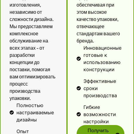
изготовления,
обеспечивая при
независимо от
этом высокое
сложности дизайна.
качество упаковки,
Мы предоставляем
отвечающее
комплексное
стандартам вашего
обслуживание на
бренда.
всех этапах - от
Инновационные
разработки
готовые к
концепции до
использованию
поставки, помогая
конструкции
вам оптимизировать
Эффективные
процесс
сроки
производства
производства
упаковки.
Полностью
Гибкие
настраиваемые
возможности
дизайны
настройки
Получить
Опыт