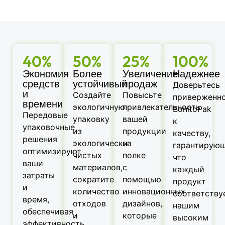
40%
50%
25%
100%
Экономия
Более
Увеличение
Надежнее
средств
устойчивый
продаж
Доверьтесь
и
Создайте
Повысьте
приверженн
времени
экологичную
привлекательность
BonitoPak
Передовые
упаковку
вашей
к
упаковочные
из
продукции
качеству,
решения
экологически
на
гарантирующ
оптимизируют
чистых
полке
что
ваши
материалов,
с
каждый
затраты
сократите
помощью
продукт
и
количество
инновационных
соответству
время,
отходов
дизайнов,
нашим
обеспечивая
и
которые
высоким
эффективность