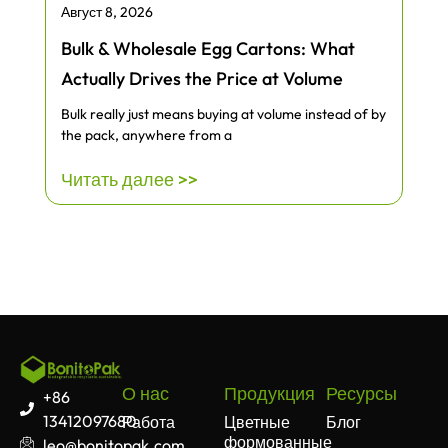
Август 8, 2026
Bulk & Wholesale Egg Cartons: What
Actually Drives the Price at Volume
Bulk really just means buying at volume instead of by
the pack, anywhere from a
Читать далее >>
О нас
Продукция
Ресурсы
+86
13412097680
Работа
Цветные
Блог
формованные
leo@bonitopak.com