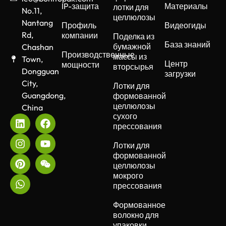
IP-защита
Материалы
лотки для
No.11,
целлюлозы
Nantang
Профиль
Видеогиды
Rd,
компании
Поделка из
База знаний
бумажной
Chashan
Производственные
массы из
Town,
Центр
мощности
вторсырья
Dongguan
загрузки
City,
Лотки для
Guangdong,
формованной
целлюлозы
China
сухого
прессования
Лотки для
формованной
целлюлозы
мокрого
прессования
Формованное
волокно для
упаковки