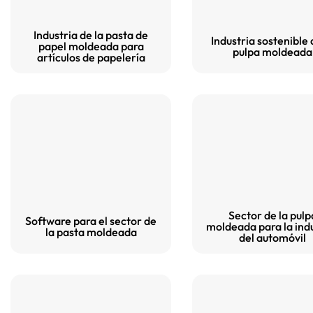
protección más resistente
puede mejorar la confianza de
Industria de la pasta de
Industria sostenible 
los clientes a la vez que le
papel moldeada para
pulpa moldeada
artículos de papelería
ahorra dinero.
Sector de la pulp
Software para el sector de
moldeada para la ind
la pasta moldeada
del automóvil