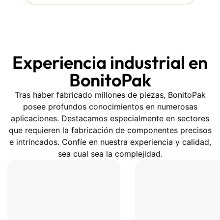
húmedo, no tendrá que
preocuparse de que los
artículos se desplacen durante
el transporte o se golpeen en la
carretera. Cada pieza moldeada
Experiencia industrial en
abraza su producto y lo
protege de arañazos, golpes y
BonitoPak
manipulaciones bruscas.
Tras haber fabricado millones de piezas, BonitoPak
Creemos que el embalaje debe
posee profundos conocimientos en numerosas
apoyar su imagen de marca y
aplicaciones. Destacamos especialmente en sectores
proteger su carga sin agobiarle.
que requieren la fabricación de componentes precisos
e intrincados. Confíe en nuestra experiencia y calidad,
sea cual sea la complejidad.
Queremos ayudarle a embalar
de forma más inteligente y a
realizar sus envíos con
confianza. Pida ahora su
embalaje para pulpa y
compruebe cómo una