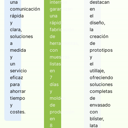
una
internos
destacan
comunicación
garantizan
en
rápida
una
el
y
rápida
diseño,
clara,
fabricación
la
soluciones
de
creación
a
herramientas,
de
medida
con
prototipos
y
muestras
y
un
listas
el
servicio
en
utillaje,
eficaz
7
ofreciendo
para
días
soluciones
ahorrar
y
completas
tiempo
moldes
de
y
de
envasado
costes.
producción
con
en
blíster,
8
lata