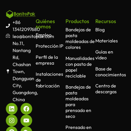
Quiénes
Productos
Recursos
+86
somos
13412097680
Bandejas de
Blog
Empleo
pasta
leo@bonitopak.com
Materiales
moldeadas de
No.11,
Protección IP
colores
Nantang
Guías en
Perfil de la
Rd,
vídeo
Manualidades
empresa
con pasta de
Chashan
Base de
papel
Town,
Instalaciones
conocimientos
reciclable
Dongguan
de
City,
fabricación
Centro de
Bandejas de
descargas
Guangdong,
pasta
moldeadas
China
para
prensado en
seco
Prensado en