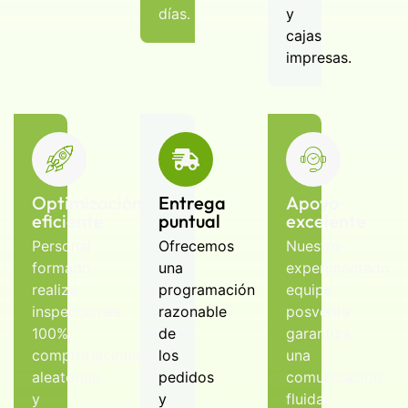
días.
y
cajas
impresas.
Optimización
Entrega
Apoyo
eficiente
puntual
excelente
Personal
Ofrecemos
Nuestro
formado
una
experimentado
realiza
programación
equipo
inspecciones
razonable
posventa
100%,
de
garantiza
comprobaciones
los
una
aleatorias
pedidos
comunicación
y
y
fluida,