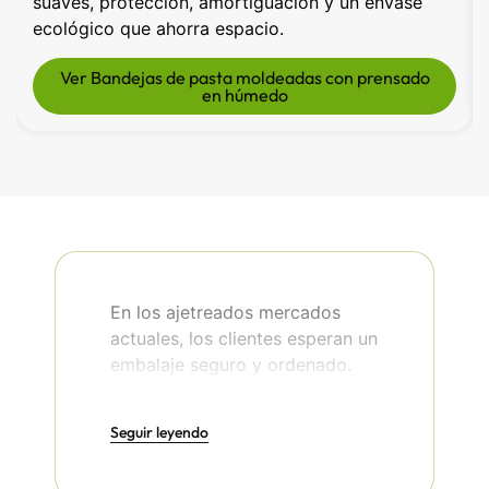
suaves, protección, amortiguación y un envase
ecológico que ahorra espacio.
Ver Bandejas de pasta moldeadas con prensado
en húmedo
En los ajetreados mercados
actuales, los clientes esperan un
embalaje seguro y ordenado.
Las entregas dañadas ponen en
peligro su reputación y su
Seguir leyendo
cuenta de resultados. Al utilizar
nuestra pasta prensada en