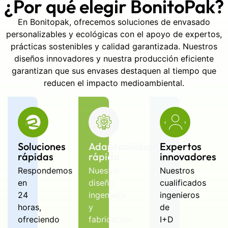
¿Por qué elegir BonitoPak?
En Bonitopak, ofrecemos soluciones de envasado
personalizables y ecológicas con el apoyo de expertos,
prácticas sostenibles y calidad garantizada. Nuestros
diseños innovadores y nuestra producción eficiente
garantizan que sus envases destaquen al tiempo que
reducen el impacto medioambiental.
Soluciones
Adaptabilidad
Expertos
rápidas
rápida
innovadores
Respondemos
Nuestro
Nuestros
en
diseño,
cualificados
24
ingeniería
ingenieros
horas,
y
de
ofreciendo
fabricación
I+D