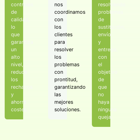
controles
nos
resolviendo
de
coordinamos
problemas
calidad,
con
de
lo
los
sustitución,
que
clientes
envío
garantiza
para
y
un
resolver
entrega,
alto
los
con
nivel,
problemas
el
reduce
con
objetivo
los
prontitud,
de
rechazos
garantizando
que
y
las
no
ahorra
mejores
haya
costes.
soluciones.
ninguna
queja.