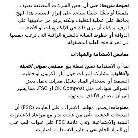
نصيحة سريعة:
حتى أن بعض الشركات المصنعة تضيف
ملمسًا أو نقشًا خفيفًا يساعد على إبراز الصينية. هذا النهج
يحافظ على عملية التغليف ولكنه يرفع من جاذبيتها على
الرف. يمكنك أن ترى ذلك في الإلكترونيات أو الأطعمة
الذواقة أو خطوط العناية بالبشرة الراقية التي ترغب جميعها
في تجربة فتح العلبة المصقولة.
مقاييس الاستدامة والشهادات
بما أن الاستدامة تصبح نقطة بيع,
مصنعي صواني التعبئة
والتغليف
مشاركة البيانات حول آثار الكربون أو قابلية
التسميد أو استخدام المياه بشكل متزايد. تحمل بعض
الصواني شهادات مثل OK Compost أو FSC، مما يشير
إلى أن مصادر الألياف مسؤولة.
معلومات:
يضمن مجلس الإشراف على الغابات (FSC) أن
المنتجات الخشبية تأتي من غابات تدار مع مراعاة الاعتبارات
البيئية والاجتماعية. وتدل علامة FSC على عبوات اللب على
أن المواد الخام تفي بمعايير الاستدامة الصارمة.