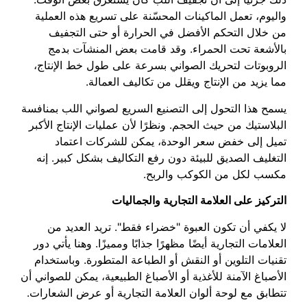
واليوم، تعمل الماكينات المحسّنة على تسريع هذه العملية
من خلال التحكم الأفضل في الحرارة أو حتى التجفيف
بالأشعة تحت الحمراء. وقد قامت بعض المنشآت بدمج
الروبوتات لتحريك الصواني بسرعة على طول خط الإنتاج،
مما يزيد من الإنتاج ويقلل من تكاليف العمالة.
يسمح هذا التحول إلى التصنيع السريع لصواني اللب بمنافسة
البلاستيك من حيث الحجم. ونظرًا لأن عمليات الإنتاج الأكبر
تميل إلى خفض سعر الوحدة، يمكن للشركات اعتماد
التغليف الصديق للبيئة دون رفع التكاليف بشكل كبير. إنه
مكسب لكل من الكوكب والربح.
التركيز على العلامة التجارية والجماليات
لا يكفي أن تكون العبوة "خضراء فقط". تريد العديد من
العلامات التجارية أيضًا مظهرًا جذابًا ومميزًا. وهنا يأتي دور
تقنيات التلوين أو النقش أو الطباعة المتطورة. وباستخدام
الأصباغ الآمنة للأغذية أو الأصباغ الطبيعية، يمكن للصواني أن
تتطابق مع لوحة ألوان العلامة التجارية أو عرض الشعارات.