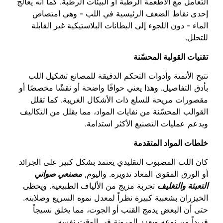
التعامل مع الأطعمة الرطبة أو البيئات الرطبة. كما أنه يعالج
إحدى نقاط الضعف الرئيسية في اللب - وهي امتصاص
الماء - دون اللجوء إلى البطانات البلاستيكية غير القابلة
للتحلل.
تقنيات القولبة المحسّنة
تتيح الأتمتة وأدوات التحكم الدقيقة للمصانع تشكيل اللب
بأدق التفاصيل. وهذا يعني حوافًا واضحة أو نقشًا مخصصًا أو
مقصورات مريحة للسلع ذات الأشكال الغريبة. كما تقلل
القوالب المحسّنة من نفايات المواد، مما يقلل من التكاليف
ويدعم عمليات التصنيع الأكثر استدامة.
خلطات المواد المتقدمة
كان اللب المصبوب التقليدي يعتمد بشكل كبير على الجرائد
أو الورق المقوى المعاد تدويره. واليوم,
مصنعي صواني
التعبئة والتغليف
تجربة مزيج من الألياف الطبيعية. ويحظى
الخيزران بشعبية كبيرة نظراً لمعدل نموه السريع وصلابته.
حتى أن البعض يدمج القنب أو الجوت، مما يخلق نسيجاً
فريداً من نوعه ويعزز المرونة في الوقت نفسه.