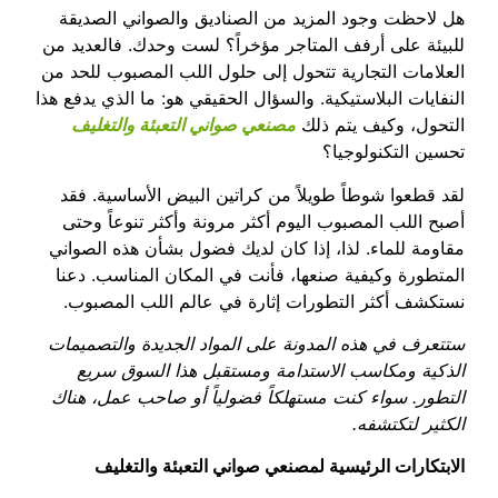
هل لاحظت وجود المزيد من الصناديق والصواني الصديقة
للبيئة على أرفف المتاجر مؤخراً؟ لست وحدك. فالعديد من
العلامات التجارية تتحول إلى حلول اللب المصبوب للحد من
النفايات البلاستيكية. والسؤال الحقيقي هو: ما الذي يدفع هذا
التحول، وكيف يتم ذلك
مصنعي صواني التعبئة والتغليف
تحسين التكنولوجيا؟
لقد قطعوا شوطاً طويلاً من كراتين البيض الأساسية. فقد
أصبح اللب المصبوب اليوم أكثر مرونة وأكثر تنوعاً وحتى
مقاومة للماء. لذا، إذا كان لديك فضول بشأن هذه الصواني
المتطورة وكيفية صنعها، فأنت في المكان المناسب. دعنا
نستكشف أكثر التطورات إثارة في عالم اللب المصبوب.
ستتعرف في هذه المدونة على المواد الجديدة والتصميمات
الذكية ومكاسب الاستدامة ومستقبل هذا السوق سريع
التطور. سواء كنت مستهلكاً فضولياً أو صاحب عمل، هناك
الكثير لتكتشفه.
الابتكارات الرئيسية لمصنعي صواني التعبئة والتغليف