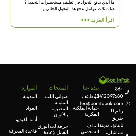
ما الذي يدفع التحول في تغليف مستحضرات التجميل؟
هناك ثلاث عوامل تدفع هذا التحول الحالي،,
اقرأ المزيد >>>
نبذة عنا
المنتجات
الموارد
+86
13412097680
الوظائف
صواني اللب
المدونة
الملونة
leo@bonitopak.com
حماية الملكية
المواد
المصبوبة
رقم 11،
الفكرية
بالألوان
طريق
أدلة الفيديو
نانتانغ، مدينة
الملف
حرفة لب الورق
قاعدة المعرفة
الشخصي
القابل لإعادة
تشاشان،