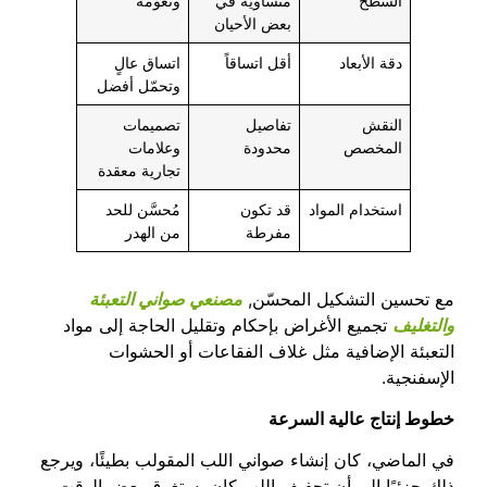
السطح
متساوية في
ونعومة
بعض الأحيان
دقة الأبعاد
أقل اتساقاً
اتساق عالٍ
وتحمّل أفضل
النقش
تفاصيل
تصميمات
المخصص
محدودة
وعلامات
تجارية معقدة
استخدام المواد
قد تكون
مُحسَّن للحد
مفرطة
من الهدر
مع تحسين التشكيل المحسّن,
مصنعي صواني التعبئة
والتغليف
تجميع الأغراض بإحكام وتقليل الحاجة إلى مواد
التعبئة الإضافية مثل غلاف الفقاعات أو الحشوات
الإسفنجية.
خطوط إنتاج عالية السرعة
في الماضي، كان إنشاء صواني اللب المقولب بطيئًا، ويرجع
ذلك جزئيًا إلى أن تجفيف اللب كان يستغرق بعض الوقت.