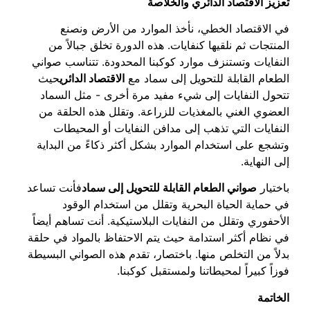
تعزيز الاقتصاد الدائري والخلاصة
في الاقتصاد الخطي، نأخذ الموارد من الأرض ونصنع
المنتجات ثم نلقيها كنفايات. هذه الدورة تخلق جبالاً من
النفايات وتستنزف موارد كوكبنا المحدودة. تتناسب صواني
الطعام القابلة للتحويل إلى سماد مع
الاقتصاد الدائري
حيث
تتحول النفايات إلى شيء مفيد مرة أخرى - مثل السماد
العضوي الغني بالمغذيات للزراعة. وتقلل هذه الحلقة من
النفايات التي تذهب إلى مدافن النفايات أو المحيطات
وتشجع على استخدام الموارد بشكل أكثر ذكاءً من البداية
إلى النهاية.
باختيار
صواني الطعام القابلة للتحويل إلى سماد
فأنت تساعد
في حماية الحياة البحرية وتقلل من استخدام الوقود
الأحفوري وتقلل من النفايات البلاستيكية. أنت تساهم أيضاً
في نظام أكثر استدامة حيث يتم الاحتفاظ بالمواد في حلقة
بدلاً من التخلص منها. باختصار، تقدم هذه الصواني البسيطة
فوزاً كبيراً لمحيطاتنا ولمستقبل كوكبنا.
الخاتمة