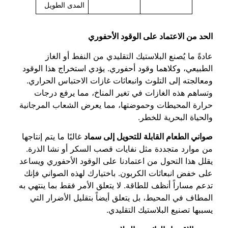
المدى الطويل
الحد من الاعتماد على الوقود الأحفوري
عادةً ما يُصنع البلاستيك التقليدي من النفط أو الغاز
الطبيعي، وكلاهما وقود أحفوري. يؤدي استخراج هذا الوقود
ومعالجته إلى التلوث وانبعاثات غازات الاحتباس الحراري.
وتساهم هذه الغازات في تغير المناخ، مما يرفع درجات
حرارة المحيطات وحموضتها، مما يعرض الشعاب المرجانية
والحياة البحرية للخطر.
صواني الطعام القابلة للتحويل إلى سماد
غالبًا ما يتم إنتاجها
من موارد متجددة مثل نفايات قصب السكر أو نشا الذرة.
يقلل هذا التحول من اعتمادنا على الوقود الأحفوري ويساعد
على خفض انبعاثات الكربون. باختيارك لهذه الصواني فإنك
تدعم مساراً أنظف للطاقة. لا يتعلق الأمر فقط بما ينتهي به
المطاف في المحيط، بل يتعلق أيضاً بتقليل الأضرار التي
يسببها تصنيع البلاستيك التقليدي.