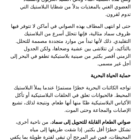
العضوي الغني بالمغذيات بدلاً من شظايا البلاستيك التي
تدوم لقرون.
حتى لو انتهى المطاف بهذه الصواني في أماكن لا تتوفر فيها
ظروف سماد مثالية، فإنها تتحلل أسرع من البلاستيك
التقليدي. ذلك لأنها تبدأ من موارد متجددة مصممة للتحلل.
بالتأكيد، لن تتلاشى بين عشية وضحاها، ولكن الجدول
الزمني أقصر بكثير من صينية بلاستيكية تطفو في البحر إلى
أجل غير مسمى.
حماية الحياة البحرية
تواجه الكائنات البحرية خطرًا مستمرًا عندما يملأ البلاستيك
المحيط. فالحيوانات تعلق في الحلقات البلاستيكية أو تأكل
الأكياس البلاستيكية ظنًا منها أنها طعام. ونتيجة لذلك، تشيع
الإصابات والمجاعة وحتى الموت.
صواني الطعام القابلة للتحويل إلى سماد
، من ناحية أخرى،
تشكل خطرًا أقل بكثير. إذا شقت طريقها إلى مياه
المحيطات، فمن غير المرجح أن تبقى لفترة طويلة بما يكفي