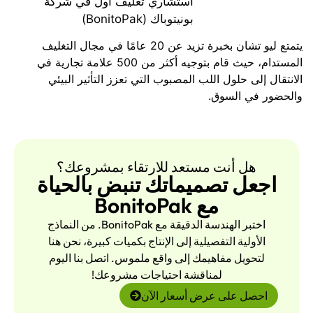
استشاري تغليف أول في شركة
بونيتوباك (BonitoPak)
يتمتع ليو تشان بخبرة تزيد عن 20 عامًا في مجال التغليف
المستدام، حيث قام بتوجيه أكثر من 500 علامة تجارية في
الانتقال إلى حلول اللب المصبوب التي تعزز التأثير البيئي
والحضور في السوق.
هل أنت مستعد للارتقاء بمشروعك؟
اجعل تصميماتك تنبض بالحياة
مع BonitoPak
اختبر الهندسة الدقيقة مع BonitoPak. من النماذج
الأولية التفصيلية إلى الإنتاج بكميات كبيرة، نحن هنا
لتحويل مفاهيمك إلى واقع ملموس. اتصل بنا اليوم
لمناقشة احتياجات مشروعك!
احصل على عرض أسعار الآن