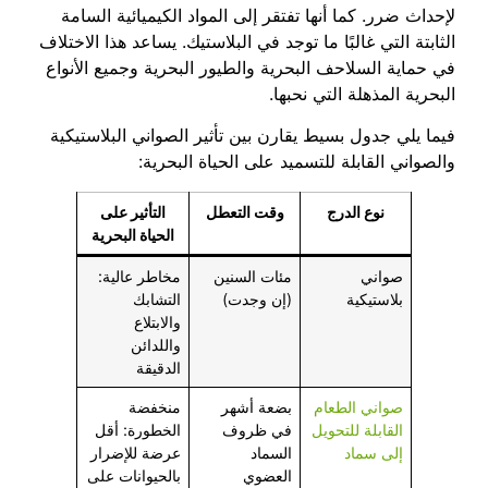
لإحداث ضرر. كما أنها تفتقر إلى المواد الكيميائية السامة
الثابتة التي غالبًا ما توجد في البلاستيك. يساعد هذا الاختلاف
في حماية السلاحف البحرية والطيور البحرية وجميع الأنواع
البحرية المذهلة التي نحبها.
فيما يلي جدول بسيط يقارن بين تأثير الصواني البلاستيكية
والصواني القابلة للتسميد على الحياة البحرية:
نوع الدرج
وقت التعطل
التأثير على
الحياة البحرية
صواني
مئات السنين
مخاطر عالية:
بلاستيكية
(إن وجدت)
التشابك
والابتلاع
واللدائن
الدقيقة
صواني الطعام
بضعة أشهر
منخفضة
القابلة للتحويل
في ظروف
الخطورة: أقل
إلى سماد
السماد
عرضة للإضرار
العضوي
بالحيوانات على