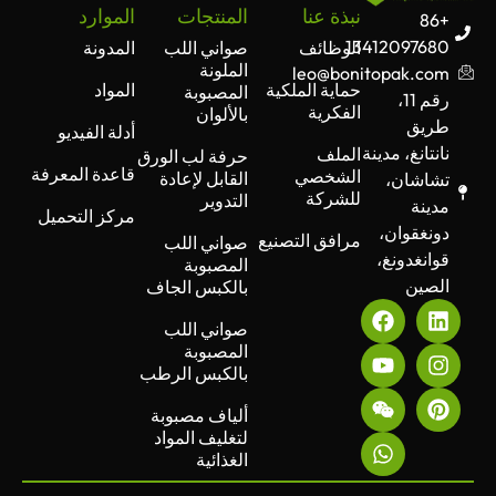
نبذة عنا
المنتجات
الموارد
+86
13412097680
الوظائف
صواني اللب
المدونة
الملونة
leo@bonitopak.com
حماية الملكية
المواد
المصبوبة
رقم 11،
الفكرية
بالألوان
طريق
أدلة الفيديو
نانتانغ، مدينة
الملف
حرفة لب الورق
قاعدة المعرفة
الشخصي
القابل لإعادة
تشاشان،
للشركة
التدوير
مدينة
مركز التحميل
دونغقوان،
مرافق التصنيع
صواني اللب
قوانغدونغ،
المصبوبة
الصين
بالكبس الجاف
صواني اللب
المصبوبة
بالكبس الرطب
ألياف مصبوبة
لتغليف المواد
الغذائية