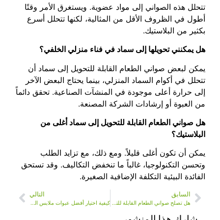
تتحلل هذه الصواني إلى مواد عضوية. ويستغرق الأمر وقتًا
أطول في الظروف الأقل من المثالية، لكنها تتحلل أسرع
بكثير من البلاستيك.
هل يمكنني تحويلها إلى سماد في فناء منزلي الخلفي؟
يمكن لبعض صواني الطعام القابلة للتحويل إلى سماد أن
تتحلل في أكوام السماد المنزلي، بينما يحتاج البعض الآخر
إلى حرارة أعلى موجودة في المنشآت الصناعية. تحقق دائماً
من العبوة أو إرشادات الشركة المصنعة.
هل صواني الطعام القابلة للتحويل إلى سماد أغلى من
البلاستيك؟
يمكن أن تكون أغلى قليلاً. ومع ذلك، مع تزايد الطلب
وتحسن التكنولوجيا، غالباً ما تنخفض التكاليف. وقد تستحق
الفائدة البيئية التكلفة الإضافية الصغيرة.
السابق
التالي
هل تصلح صواني الطعام القابلة للتحويل إلى سماد لأجهزة الميكروويف؟
كيفية اختيار أفضل عبوات ملابس اللب لعلامتك التجارية
شارك هذا المنشور