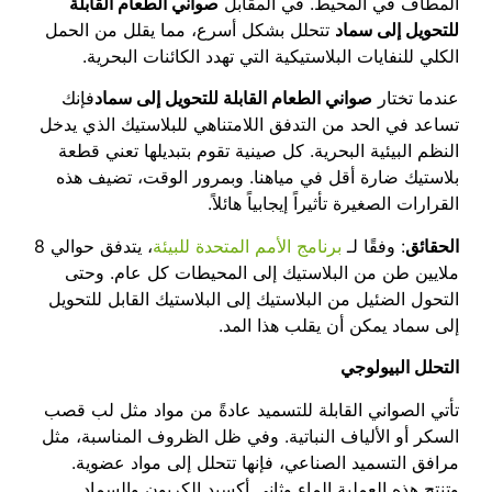
المطاف في المحيط. في المقابل
صواني الطعام القابلة
للتحويل إلى سماد
تتحلل بشكل أسرع، مما يقلل من الحمل
الكلي للنفايات البلاستيكية التي تهدد الكائنات البحرية.
عندما تختار
صواني الطعام القابلة للتحويل إلى سماد
فإنك
تساعد في الحد من التدفق اللامتناهي للبلاستيك الذي يدخل
النظم البيئية البحرية. كل صينية تقوم بتبديلها تعني قطعة
بلاستيك ضارة أقل في مياهنا. وبمرور الوقت، تضيف هذه
القرارات الصغيرة تأثيراً إيجابياً هائلاً.
الحقائق
: وفقًا لـ
برنامج الأمم المتحدة للبيئة
، يتدفق حوالي 8
ملايين طن من البلاستيك إلى المحيطات كل عام. وحتى
التحول الضئيل من البلاستيك إلى البلاستيك القابل للتحويل
إلى سماد يمكن أن يقلب هذا المد.
التحلل البيولوجي
تأتي الصواني القابلة للتسميد عادةً من مواد مثل لب قصب
السكر أو الألياف النباتية. وفي ظل الظروف المناسبة، مثل
مرافق التسميد الصناعي، فإنها تتحلل إلى مواد عضوية.
وتنتج هذه العملية الماء وثاني أكسيد الكربون والسماد