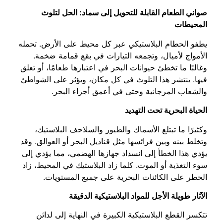
صواني الطعام القابلة للتحويل إلى سماد: الحل لتلوث
المحيطات
يطفو الحطام البلاستيكي عبر كل محيط على الأرض. تحمله
الأمواج لأميال، وتجمعه التيارات في بقع قمامة ضخمة.
وغالبًا ما تخطئ حيوانات البحر في اعتبارها طعامًا، أو تعلق
فيها. ينتشر هذا التلوث في كل مكان، ويؤثر على الشواطئ
والشعاب المرجانية وحتى في أعمق أجزاء البحر.
الحياة البحرية تحت التهديد
وكثيرًا ما تبتلع الأسماك والطيور والسلاحف البلاستيك،
وتخلط بينه وبين فرائسها مثل قناديل البحر أو العوالق. وقد
يؤدي هذا الخطأ إلى انسداد جهازها الهضمي، مما يؤدي إلى
سوء التغذية أو الموت. كلما زاد البلاستيك في المحيط، زاد
الخطر على الكائنات البحرية على جميع المستويات.
الآثار طويلة الأجل للمواد البلاستيكية الدقيقة
تتكسر القطع البلاستيكية الكبيرة في النهاية إلى لدائن