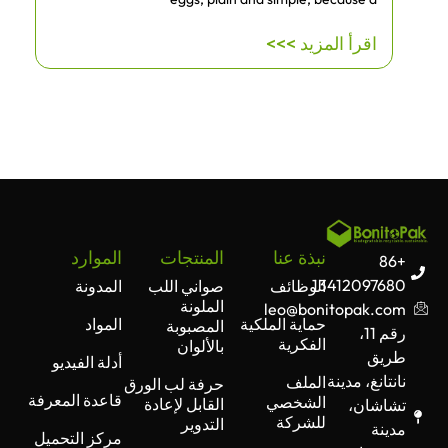
اقرأ المزيد >>>
نبذة عنا
المنتجات
الموارد
+86
13412097680
الوظائف
صواني اللب
المدونة
الملونة
leo@bonitopak.com
حماية الملكية
المواد
المصبوبة
رقم 11،
الفكرية
بالألوان
طريق
أدلة الفيديو
نانتانغ، مدينة
الملف
حرفة لب الورق
قاعدة المعرفة
الشخصي
القابل لإعادة
تشاشان،
للشركة
التدوير
مدينة
مركز التحميل