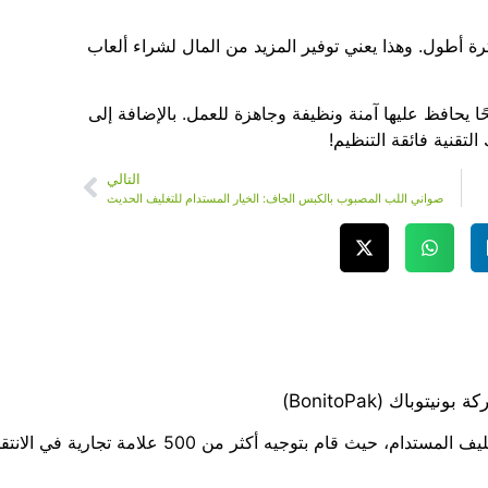
رة أطول. وهذا يعني توفير المزيد من المال لشراء ألعاب
ا يحافظ عليها آمنة ونظيفة وجاهزة للعمل. بالإضافة إلى
تقنية فائقة التنظيم!
التالي
صواني اللب المصبوب بالكبس الجاف: الخيار المستدام للتغليف الحديث
وباك (BonitoPak)
يتمتع ليو تشان بخبرة تزيد عن 20 عامًا في مجال التغل