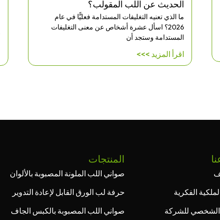
الحديث عن اللب المقولب؟
إ
ما الذي تعنيه التغليفات المستدامة فعليًّا في عام
ب
2026؟ اسأل عشرة أشخاص عن معنى التغليفات
ق
المستدامة وستجد أن
أ
اقرأ المزيد >>>
ا
نا
المنتجات
ف
صواني اللب الملونة المصبوبة بالألوان
لملكية الفكرية
حرفة لب الورق القابل لإعادة التدوير
الشخصي للشركة
صواني اللب المصبوبة بالكبس الجاف