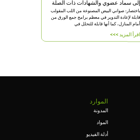
والعملية، 
لى سماد عضوي والشهادات ذات الصلة
اختصار: صواني البيض المصنوعة من اللب المقولب
باختصار: عبو
ابلة لإعادة التدوير في معظم برامج جمع الورق من
خصيصًا من الو
مام المنازل، كما أنها قابلة للتحلل في
اقرأ المزيد 
قرأ المزيد >>>
الموارد
المدونة
المواد
أدلة الفيديو