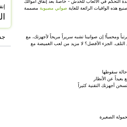
ة التحكم في الألعاب للخدش - خاصةً بعد إنفاق أموالك
إتق
نيع هذه الواقيات الرائعة للغاية
صواني مصبوبة
مصممة
ال
جد
 ومحمياً! إن صوانينا تشبه سريراً مريحاً لأجهزتك، مع
التلف. الجزء الأفضل؟ لا مزيد من لعب الغميضة مع
حالة سقوطها
عيداً عن الأنظار
سخن أجهزتك التقنية كثيراً
حمولة الصغيرة