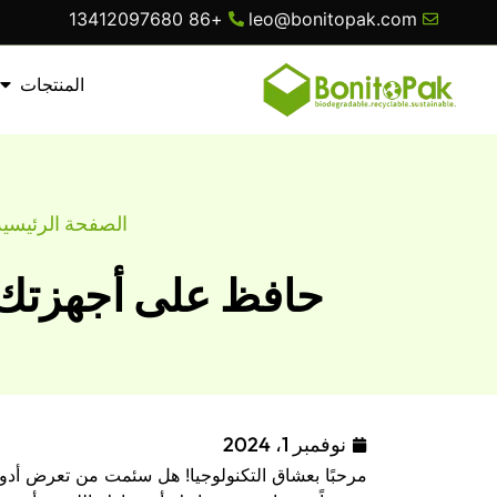
+86 13412097680
leo@bonitopak.com
المنتجات
الصفحة الرئيسية
حافظ على أجهزتك آ
نوفمبر 1، 2024
مرحبًا بعشاق التكنولوجيا! هل سئمت من تعرض أدوا