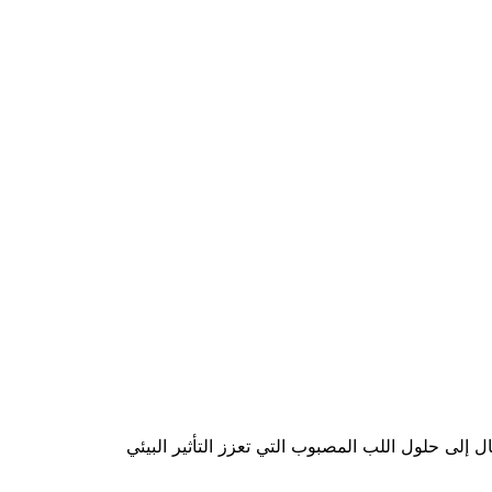
يف المستدام، حيث قام بتوجيه أكثر من 500 علامة تجارية في الانتقال إلى حلول اللب المصبوب التي تعزز التأثير البيئي