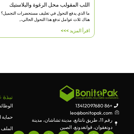
اللب المقولب محل الرغوة والبلاستيك
30 بيضة ولماذا تم ابتكارها؟
ما الذي يدفع التحول في تغليف مستحضرات التجميل؟
هناك ثلاث عوامل تدفع هذا التحول الحالي،,
اقرأ المزيد >>>
نبذة ع
+86 13412097680
الوظائ
leo@bonitopak.com
حماية ا
رقم 11، طريق نانتانغ، مدينة تشاشان، مدينة
دونغقوان، قوانغدونغ، الصين
الملف 