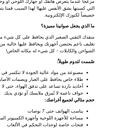
مزعجاً عندما يتعرض هاتفك أو جهازك اللوحي أو وحد
التي كسبتها بشق الأنفس عليها! لهذا السبب قمنا بتص
خصيصاً لكنوزك الإلكترونية.
ما الذي يجعل صوانينا مميزة؟
منقذك التقني الصغير الذي يحافظ على كل شيء مرتباً
تغليف ناعم يحتضن أجهزتك ويحافظ عليها خالية من 
الشواحن والكابلات - كل شيء له مكانه الخاص!
صُممت لتدوم طويلاً:
مصنوعة من مواد عالية الجودة لا تنكسر في 
طلاء خاص يحافظ على الغبار وبصمات الأصابع ب
أخاديد باردة تساعد على تدفق الهواء، حتى لا ت
حواف ناعمة لا تُمزق ملابسك أو تؤذي يديك
حجم مثالي لجميع أغراضك:
يناسب الهواتف حتى 7 بوصات
مساحة للأجهزة اللوحية وأجهزة الكمبيوتر الم
فتحات خاصة لوحدات التحكم في الألعاب