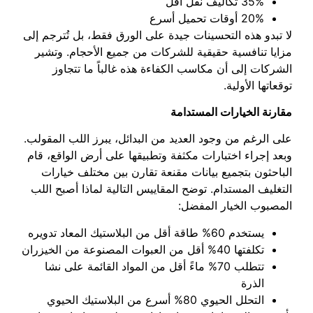
35% تكاليف نقل أقل
20% أوقات تحميل أسرع
لا تبدو هذه التحسينات جيدة على الورق فقط، بل تُترجم إلى
مزايا تنافسية حقيقية للشركات من جميع الأحجام. وتشير
الشركات إلى أن مكاسب الكفاءة هذه غالباً ما تتجاوز
توقعاتها الأولية.
مقارنة الخيارات المستدامة
على الرغم من وجود العديد من البدائل، يبرز اللب المقولب.
وبعد إجراء اختبارات مكثفة وتطبيقها على أرض الواقع، قام
الباحثون بتجميع بيانات مقنعة تقارن بين مختلف خيارات
التغليف المستدام. توضح المقاييس التالية لماذا أصبح اللب
المصبوب الخيار المفضل:
يستخدم 60% طاقة أقل من البلاستيك المعاد تدويره
تكلفتها 40% أقل من العبوات المصنوعة من الخيزران
تتطلب 70% ماءً أقل من المواد القائمة على نشا
الذرة
التحلل الحيوي 80% أسرع من البلاستيك الحيوي