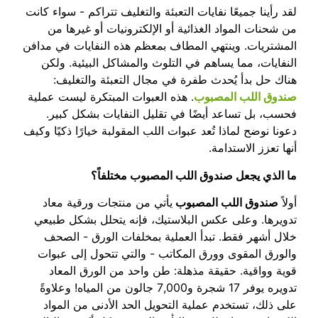
لقد رأينا جميعًا نفايات التعبئة والتغليف تتراكم - سواء كانت
من شحنات المواد الغذائية أو الإلكترونيات أو غيرها من
المشتريات. وينتهي المطاف بمعظم هذه النفايات في مدافن
النفايات، مما يساهم في التلوث والمشاكل البيئية. ولكن
هناك حل بدأ يُحدث طفرة في مجال التعبئة والتغليف:
صندوق اللب المصبوب
. هذه العبوات المبتكرة ليست عملية
فحسب، بل تساعد أيضًا في تقليل النفايات بشكل كبير.
دعونا نوضح لماذا تُعد عبوات اللب المقولبة خيارًا ذكيًا وكيف
أنها تعزز الاستدامة.
ما الذي يجعل صندوق اللب المصبوب مختلفاً؟
أولاً
صندوق اللب المصبوب
يأتي من منتجات ورقية معاد
تدويرها. وعلى عكس البلاستيك، فإنه يتحلل بشكل طبيعي
خلال أشهر فقط. تبدأ العملية بمخلفات الورق - الصحف
والورق المقوى وورق المكاتب - والتي تتحول إلى عبوات
قوية وواقية. حقيقة مذهلة: طن واحد من الورق المعاد
تدويره يوفر 17 شجرة و7,000 جالون من المياه! وعلاوةً
على ذلك، تستخدم عملية التحويل الحد الأدنى من المواد