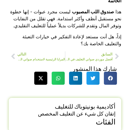
الخاتمة
هذا
صندوق اللب المصبوب
ليست مجرد عبوات - إنها خطوة
نحو مستقبل أنظف وأكثر استدامة. فهي تقلل من النفايات
وتوفر المال وتقدم للشركات بديلاً عملياً للتغليف التقليدي.
إذاً، هل أنت مستعد لإعادة التفكير في خيارات التعبئة
والتغليف الخاصة بك؟
السابق
التالي
أفضل موردي صواني التغليف في الصين: لماذا تتصدر بونيتوباك المجموعة
المزايا الرئيسية لاستخدام صواني اللب المقولب المضغوط الرطب للإلكترونيات
شارك هذا المنشور
أكاديمية بونيتوباك للتغليف
إتقان كل شيء عن التغليف المخصص
الفئات