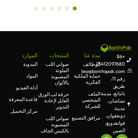
نبذة عنا
المنتجات
الموارد
+86
13412097680
الوظائف
صواني اللب
المدونة
الملونة
leo@bonitopak.com
حماية الملكية
المواد
المصبوبة
رقم 11،
الفكرية
بالألوان
طريق
أدلة الفيديو
نانتانغ، مدينة
الملف
حرفة لب الورق
قاعدة المعرفة
الشخصي
القابل لإعادة
تشاشان،
للشركة
التدوير
مدينة
مركز التحميل
دونغقوان،
مرافق التصنيع
صواني اللب
قوانغدونغ،
المصبوبة
الصين
بالكبس الجاف