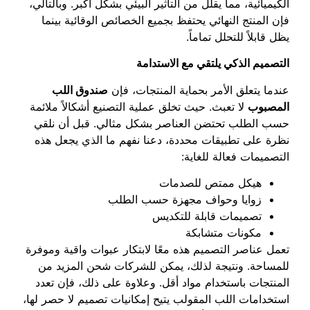
الكيميائية، مما يقلل من التأثير البيئي بشكل أكبر. وبالتالي،
فإن المنتج النهائي يحتفظ بجميع الخصائص الوقائية بينما
يظل قابلاً للتحلل تماماً.
التصميم الذكي يلتقي مع الاستدامة
عندما يتعلق الأمر بحماية المنتجات، فإن
صندوق اللب
المصبوب
لا تعبث. حيث تخلق عملية التصنيع أشكالاً ملائمة
حسب الطلب تحتضن العناصر بشكل مثالي. قبل أن نلقي
نظرة على تطبيقات محددة، دعنا نفهم ما الذي يجعل هذه
التصميمات فعالة للغاية:
هيكل ممتص للصدمات
زوايا وحواف مجهزة حسب الطلب
تصميمات قابلة للتكديس
مكونات متشابكة
تعمل عناصر التصميم هذه معًا لابتكار عبوات واقية وموفرة
للمساحة. ونتيجة لذلك، يمكن للشركات شحن المزيد من
المنتجات باستخدام مواد أقل. وعلاوة على ذلك، فإن تعدد
استخدامات اللب المقولب يتيح إمكانيات تصميم لا حصر لها،