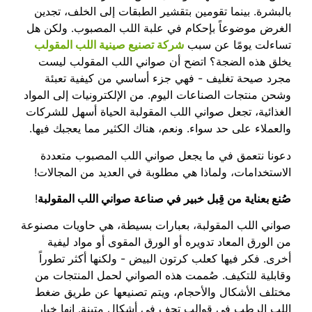
بالبشرة. بينما تقومين بتقشير الطبقات إلى الخلف، تجدين
الغرض موضوعاً بإحكام في علبة اللب المصبوب. ولكن هل
تساءلت يومًا عن سبب
شركة تصنيع صينية اللب المقولب
يخلق هذه الضجة؟ اتضح أن صواني اللب المقولب ليست
مجرد صيحة تغليف - فهي جزء أساسي من كيفية تعبئة
وشحن منتجات الصناعات اليوم. من الإلكترونيات إلى المواد
الغذائية، تجعل صواني اللب المقولبة الحياة أسهل للشركات
والعملاء على حد سواء. ونعم، هناك الكثير مما يعجبك فيها.
دعونا نتعمق في ما يجعل صواني اللب المصبوب متعددة
الاستخدامات، ولماذا هي مطلوبة في العديد من المجالات!
صُنع بعناية من قِبل خبير في صناعة صواني اللب المقولبة
!
صواني اللب المقولبة، بعبارات بسيطة، هي حاويات مصنوعة
من الورق المعاد تدويره أو الورق المقوى أو مواد ليفية
أخرى. فكر فيها كعلب كرتون البيض - ولكنها أكثر تطوراً
وقابلية للتكيف. صُممت هذه الصواني لحمل المنتجات من
مختلف الأشكال والأحجام، ويتم تصنيعها عن طريق ضغط
اللب الرطب في قوالب تجف في أشكال متينة. إنها خيار