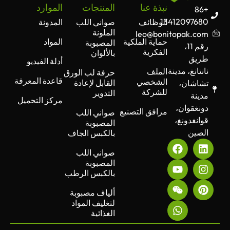
نبذة عنا
المنتجات
الموارد
+86
13412097680
الوظائف
صواني اللب
المدونة
الملونة
leo@bonitopak.com
حماية الملكية
المواد
المصبوبة
رقم 11،
الفكرية
بالألوان
طريق
أدلة الفيديو
نانتانغ، مدينة
الملف
حرفة لب الورق
قاعدة المعرفة
الشخصي
القابل لإعادة
تشاشان،
للشركة
التدوير
مدينة
مركز التحميل
دونغقوان،
مرافق التصنيع
صواني اللب
قوانغدونغ،
المصبوبة
الصين
بالكبس الجاف
صواني اللب
المصبوبة
بالكبس الرطب
ألياف مصبوبة
لتغليف المواد
الغذائية