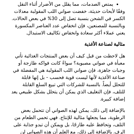
يمتص الصدمات، مما يقلل من الأضرار أثناء النقل
وفقًا لأبحاث حديثة، خفضت صواني اللب المقولبة معدلات
الكسر في الشحن بنسبة تصل إلى 30% في بعض الحالات.
وبالنسبة للمصنعين، فإن انخفاض عدد العناصر المكسورة
يعني عملاء أكثر سعادة وانخفاض تكاليف الاستبدال.
مثالية لصناعة الأغذية
هل لاحظت من قبل كيف أن بعض المنتجات الغذائية تأتي
معبأة في صواني مصبوبة؟ سواءً كانت فواكه طازجة أو
وجبات جاهزة، فإن صواني اللب المقولبة هي المفضلة في
صناعة الأغذية لأنها ليست قوية فحسب - بل إنها قابلة
للتحلل أيضاً. بالنسبة للشركات التي تبيع السلع القابلة
للتلف، فإن التغليف الذي يمكن أن يتحلل بشكل طبيعي يعد
إضافة كبيرة.
بالإضافة إلى ذلك، يمكن لهذه الصواني أن تتحمل بعض
الرطوبة، مما يجعلها مثالية للإنتاج. فهي تحمي الطعام من
التلف، وتحافظ عليه طازجًا، بل ويمكن أن تبدو جذابة على
الرف. بالإضافة إلى ذلك، مع العلم أن هذه الصواني لن