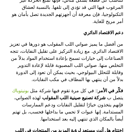
لتناسب كل قطعة بشكل مثالي، فإنها تمنع الحركة غير
المرغوب فيها التي قد تؤدي إلى تلفها. بالنسبة لعشاق
التكنولوجيا، فإن معرفة أن أجهزتهم الجديدة تصل بأمان هو
أمر مريح للغاية.
دعم الاقتصاد الدائري
من أفضل ما يميز صواني اللب المقولب هو دورها في تعزيز
الاقتصاد الدائري. مع زيادة التركيز على تقليل النفايات، تتجه
الصناعات إلى خيارات تسمح بإعادة استخدام المواد بدلاً من
التخلص منها. صواني اللب المصبوبة قابلة لإعادة التدوير
وقابلة للتحلل البيولوجي، بحيث يمكن أن تعود إلى الدورة
بدلاً من أن ينتهي بها المطاف في مكب النفايات.
فكّر في الأمر
:: في كل مرة تقوم فيها شركة مثل
بونيتوباك
يتصل ب
شركة تصنيع صينية اللب المقولب
لهذه الصواني،
فإنهم يتخذون خيارًا لتقليل النفايات ودعم الممارسات
المستدامة. إنها عبوات لا تحمي ما بداخلها فحسب، بل تهتم
أيضاً بالمكان الذي تنتهي إليه بعد استخدامها.
اختتام هل أنت مستعد لرؤية المزيد من المنتجات في اللب