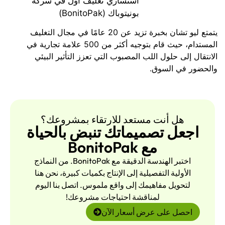
استشاري تغليف أول في شركة
بونيتوباك (BonitoPak)
يتمتع ليو تشان بخبرة تزيد عن 20 عامًا في مجال التغليف
المستدام، حيث قام بتوجيه أكثر من 500 علامة تجارية في
الانتقال إلى حلول اللب المصبوب التي تعزز التأثير البيئي
والحضور في السوق.
هل أنت مستعد للارتقاء بمشروعك؟
اجعل تصميماتك تنبض بالحياة
مع BonitoPak
اختبر الهندسة الدقيقة مع BonitoPak. من النماذج
الأولية التفصيلية إلى الإنتاج بكميات كبيرة، نحن هنا
لتحويل مفاهيمك إلى واقع ملموس. اتصل بنا اليوم
لمناقشة احتياجات مشروعك!
احصل على عرض أسعار الآن