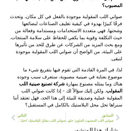
المصبوب؟
صواني اللب المقولبة موجودة بالفعل في كل مكان، وتحدث
فرقًا كبيرًا بهدوء في كيفية تغليف الصناعات لبضائعها
وشحنها. فهي متعددة الاستخدامات ومستدامة وفعالة من
حيث التكلفة وقوية بما يكفي للحفاظ على سلامة المنتجات.
ومع بحث المزيد من الشركات عن طرق للحد من تأثيرها
على البيئة، من الواضح أن صواني اللب المقولبة موجودة
لتبقى.
لذا، في المرة القادمة التي تقوم فيها بتفريغ شيء ما
موضوع بعناية في صينية مصبوبة، ستعرف سبب وجوده
هناك وما يمثله مصنوع بمهارة
شركة تصنيع صينية اللب
المقولب
. ولكن إليك سؤالاً لك - إذا كانت صواني اللب
المقولبة عملية وصديقة للبيئة إلى هذا الحد، فهل تعتقد أننا
سنراها تحل محل البلاستيك بالكامل في المستقبل؟
السابق
التالي
صواني اللب المصبوب الملون: حلول تغليف مستدامة ونابضة بالحياة
صواني اللب مقابل البلاستيك: اختيار الخيار الأفضل للبيئة
شارك هذا المنشور